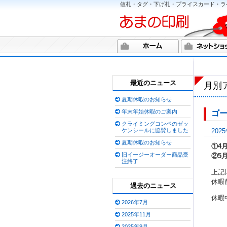
値札・タグ・下げ札・プライスカード・ラ
最近のニュース
月別ア
夏期休暇のお知らせ
年末年始休暇のご案内
ゴ
クライミングコンペのゼッ
ケンシールに協賛しました
202
夏期休暇のお知らせ
①4
旧イージーオーダー商品受
②5
注終了
上記
休暇
過去のニュース
休暇
2026年7月
2025年11月
2025年9月